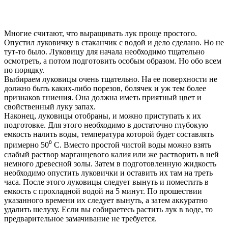
Многие считают, что выращивать лук проще простого.
Опустил луковичку в стаканчик с водой и дело сделано. Но не
тут-то было. Луковицу для начала необходимо тщательно
осмотреть, а потом подготовить особым образом. Но обо всем
по порядку.
Выбираем луковицы очень тщательно. На ее поверхности не
должно быть каких-либо порезов, болячек и уж тем более
признаков гниения. Она должна иметь приятный цвет и
свойственный луку запах.
Наконец, луковицы отобраны, и можно приступать к их
подготовке. Для этого необходимо в достаточно глубокую
емкость налить воды, температура которой будет составлять
примерно 50⁰ С. Вместо простой чистой воды можно взять
слабый раствор марганцевого калия или же растворить в ней
немного древесной золы. Затем в подготовленную жидкость
необходимо опустить луковички и оставить их там на треть
часа. После этого луковицы следует вынуть и поместить в
емкость с прохладной водой на 5 минут. По прошествии
указанного времени их следует вынуть, а затем аккуратно
удалить шелуху. Если вы собираетесь растить лук в воде, то
предварительное замачивание не требуется.