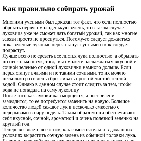
Как правильно собирать урожай
Многими учеными был доказан тот факт, что если полностью
обрезать первую молоденькую зелень, то в таком случае
луковица уже не сможет дать богатый урожай, так как многие
завязи просто не проснуться. Потому-то следует дождаться
пока зеленые луковые перья станут густыми и как следует
подрастут.
Лучше всего не срезать все листья лука полностью, а обрывать
по несколько штук, тогда вы сможете наслаждаться вкусной и
сочной зеленью от одной луковички намного дольше. Если
перья станут вялыми и не такими сочными, то их можно
несколько раз в день сбрызгивать простой чистой теплой
водой. Однако в данном случае стоит следить за тем, чтобы
вода не попадала на саму луковицу.
После того как луковичка сморщится, а рост зелени
замедлится, то ее потребуется заменить на новую. Большое
количество людей сажают лук в несколько емкостью с
перерывами в пару недель. Таким образом они обеспечивают
себя вкусной, сочной, ароматной и очень полезной зеленью на
круглый год.
Теперь вы знаете все о том, как самостоятельно в домашних
условиях вырастить сочную зелень из обычной головки лука.
Главное, надо соблюдать все основные правила и тогда у вас