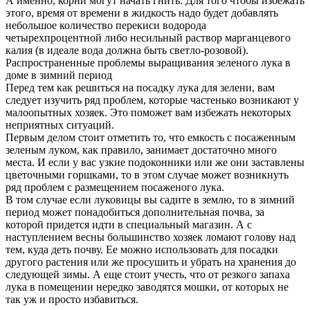
А именно, корни могут начать гнить. Для того чтобы избежать
этого, время от времени в жидкость надо будет добавлять
небольшое количество перекиси водорода
четырехпроцентной либо несильный раствор марганцевого
калия (в идеале вода должна быть светло-розовой).
Распространенные проблемы выращивания зеленого лука в
доме в зимний период
Перед тем как решиться на посадку лука для зелени, вам
следует изучить ряд проблем, которые частенько возникают у
малоопытных хозяек. Это поможет вам избежать некоторых
неприятных ситуаций.
Первым делом стоит отметить то, что емкость с посаженным
зеленым луком, как правило, занимает достаточно много
места. И если у вас узкие подоконники или же они заставлены
цветочными горшками, то в этом случае может возникнуть
ряд проблем с размещением посаженого лука.
В том случае если луковицы вы садите в землю, то в зимний
период может понадобиться дополнительная почва, за
которой придется идти в специальный магазин. А с
наступлением весны большинство хозяек ломают голову над
тем, куда деть почву. Ее можно использовать для посадки
другого растения или же просушить и убрать на хранения до
следующей зимы. А еще стоит учесть, что от резкого запаха
лука в помещении нередко заводятся мошки, от которых не
так уж и просто избавиться.