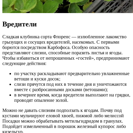
Вредители
Сладкая клубника сорта Флоренс — излюбленное лакомство
грызущих и сосущих вредителей, насекомых. С первыми
борются посредством Карбофоса. Особую опасность
представляют слизни, способные поразить листья и ягоды.
Чтобы избавиться от непрошенных «гостей», предпринимают
следующие действия:
по участку раскладывают предварительно увлажненные
ветоши и куски досок;
слизи прячутся под них в течение дня и уничтожаются
вместе с разбросанными досками (ветошами);
в вечернее время, когда вредители выползают на грядки,
проводят опыление золой.
Можно не давать слизням подползать к ягодам. Почву под
кустами мульчируют еловой хвоей, пижмой либо мелиссой
Посадки можно обрабатывать метильгидридом в гранулах.
Подойдет измельченный в порошок железный купорос либо
кизельгур.