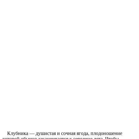
Клубника — душистая и сочная ягода, плодоношение
которой обычно заканчивается к середине лета. Чтобы