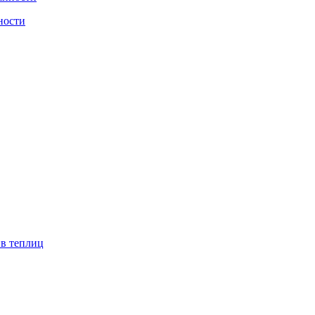
ности
ив теплиц