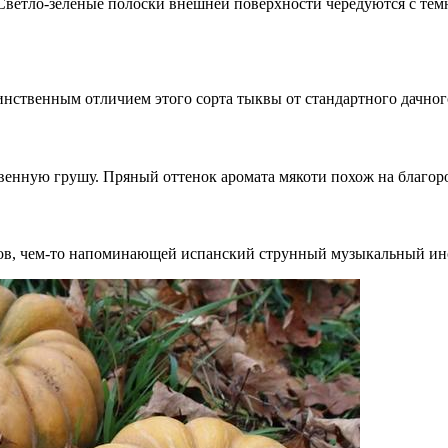
Светло-зеленые полоски внешней поверхности чередуются с тем
нственным отличием этого сорта тыквы от стандартного дачного
енную грушу. Пряный оттенок аромата мякоти похож на благоро
ов, чем-то напоминающей испанский струнный музыкальный инст