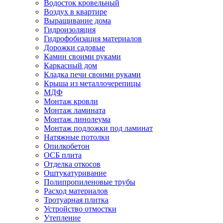
Водосток кровельный
Воздух в квартире
Выращивание дома
Гидроизоляция
Гидрофобизация материалов
Дорожки садовые
Камин своими руками
Каркасный дом
Кладка печи своими руками
Крыша из металлочерепицы
МДФ
Монтаж кровли
Монтаж ламината
Монтаж линолеума
Монтаж подложки под ламинат
Натяжные потолки
Опилкобетон
ОСБ плита
Отделка откосов
Оштукатуривание
Полипропиленовые трубы
Расход материалов
Тротуарная плитка
Устройство отмостки
Утепление